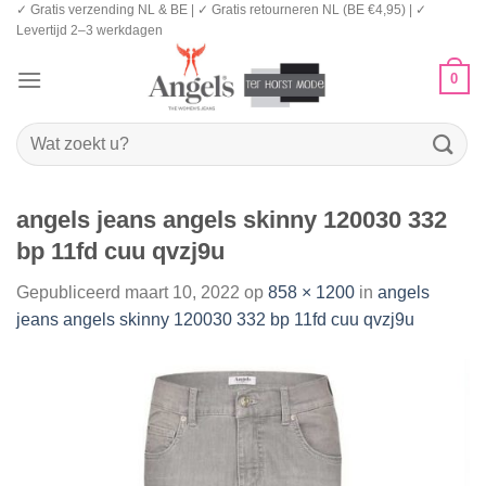
✓ Gratis verzending NL & BE | ✓ Gratis retourneren NL (BE €4,95) | ✓
Ga
Levertijd 2–3 werkdagen
naar
inhoud
0
Zoeken
naar:
angels jeans angels skinny 120030 332
bp 11fd cuu qvzj9u
Gepubliceerd
maart 10, 2022
op
858 × 1200
in
angels
jeans angels skinny 120030 332 bp 11fd cuu qvzj9u