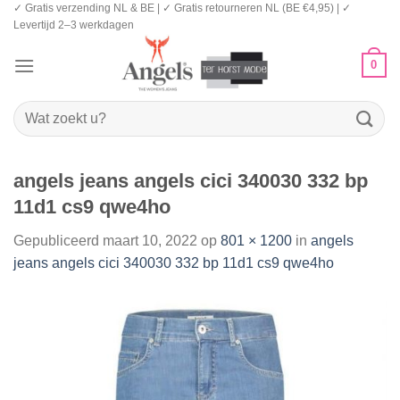
✓ Gratis verzending NL & BE | ✓ Gratis retourneren NL (BE €4,95) | ✓
Ga
Levertijd 2–3 werkdagen
naar
inhoud
0
Zoeken
naar:
angels jeans angels cici 340030 332 bp
11d1 cs9 qwe4ho
Gepubliceerd
maart 10, 2022
op
801 × 1200
in
angels
jeans angels cici 340030 332 bp 11d1 cs9 qwe4ho