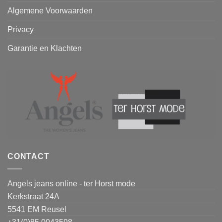
Algemene Voorwaarden
Privacy
Garantie en Klachten
CONTACT
Angels jeans online - ter Horst mode
Kerkstraat 24A
5541 EM Reusel