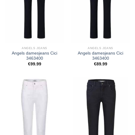
ANGELS JEANS
ANGELS JEANS
Angels damesjeans Cici
Angels damesjeans Cici
3463400
3463400
€
99.99
€
89.99