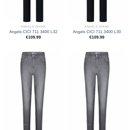
ANGELS JEANS
ANGELS JEANS
Angels CICI 711 3400 L32
Angels CICI 711 3400 L30
€
109.99
€
109.99