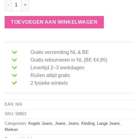
Angels broek cici 346 340030 aantal
TOEVOEGEN AAN WINKELWAGEN
Gratis verzending NL & BE
Gratis retourneren in NL (BE €4,95)
Levertijd 2–3 werkdagen
Ruilen altijd gratis
2 fysieke winkels
EAN:
N/A
SKU:
59853
Categorieën:
Angels Jeans
,
Jeans
,
Jeans
,
Kleding
,
Lange Jeans
,
Merken