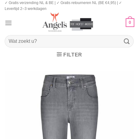
✓ Gratis verzending NL & BE | ✓ Gratis retourneren NL (BE €4,95) | ✓
Ga
Levertijd 2–3 werkdagen
naar
inhoud
0
Zoeken
naar:
FILTER