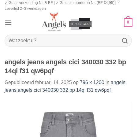
✓ Gratis verzending NL & BE | ✓ Gratis retourneren NL (BE €4,95) | ✓
Ga
Levertijd 2–3 werkdagen
naar
inhoud
0
Zoeken
naar:
angels jeans angels cici 340030 332 bp
14qi f31 qw6pqf
Gepubliceerd
februari 14, 2025
op
796 × 1200
in
angels
jeans angels cici 340030 332 bp 14qi f31 qw6pqf