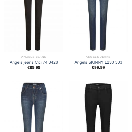
ANGELS JEANS
ANGELS JEANS
Angels jeans Cici 74 3428
Angels SKINNY 1230 333
€
89.99
€
99.99