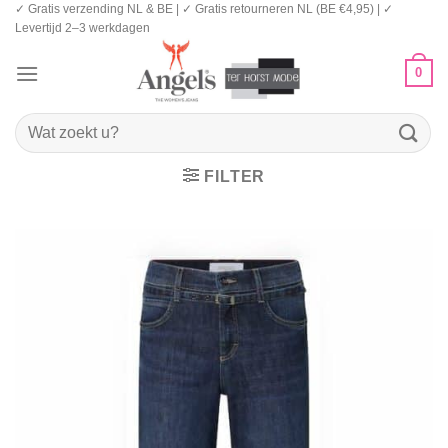
✓ Gratis verzending NL & BE | ✓ Gratis retourneren NL (BE €4,95) | ✓
Ga
Levertijd 2–3 werkdagen
naar
inhoud
0
Zoeken
naar:
FILTER