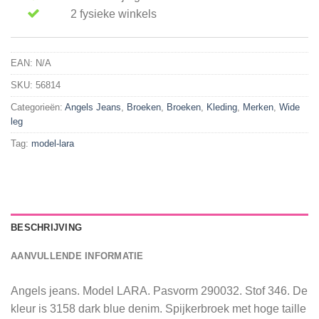
2 fysieke winkels
EAN:
N/A
SKU:
56814
Categorieën:
Angels Jeans
,
Broeken
,
Broeken
,
Kleding
,
Merken
,
Wide
leg
Tag:
model-lara
BESCHRIJVING
AANVULLENDE INFORMATIE
Angels jeans. Model LARA. Pasvorm 290032. Stof 346. De
kleur is 3158 dark blue denim. Spijkerbroek met hoge taille