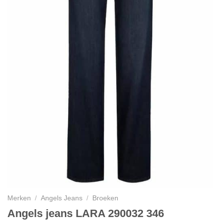
Merken
/
Angels Jeans
/
Broeken
Angels jeans LARA 290032 346