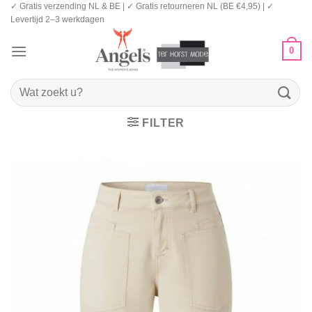
✓ Gratis verzending NL & BE | ✓ Gratis retourneren NL (BE €4,95) | ✓
Ga
Levertijd 2–3 werkdagen
naar
inhoud
0
Zoeken
naar:
FILTER