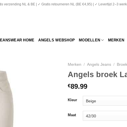
is verzending NL & BE | ✓ Gratis retourneren NL (BE €4,95) | ✓ Levertijd 2–3 we
JEANSWEAR HOME
ANGELS WEBSHOP
MODELLEN
MERKEN
Merken
/
Angels Jeans
/
Broe
Angels broek La
89.99
€
Kleur
Maat