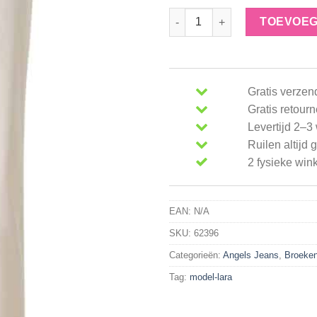
Angels broek Lara 123 2900 30
TOEVOEG
Gratis verze
Gratis retour
Levertijd 2–
Ruilen altijd g
2 fysieke win
EAN:
N/A
SKU:
62396
Categorieën:
Angels Jeans
,
Broeke
Tag:
model-lara