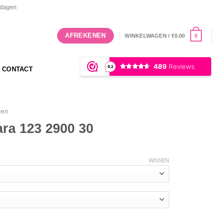
rkdagen
AFREKENEN
0
WINKELWAGEN /
€
0.00
CONTACT
ken
ra 123 2900 30
WISSEN