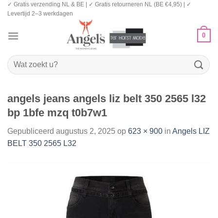
✓ Gratis verzending NL & BE | ✓ Gratis retourneren NL (BE €4,95) | ✓
Ga
Levertijd 2–3 werkdagen
naar
inhoud
0
Zoeken
naar:
angels jeans angels liz belt 350 2565 l32
bp 1bfe mzq t0b7w1
Gepubliceerd
augustus 2, 2025
op
623 × 900
in
Angels LIZ
BELT 350 2565 L32