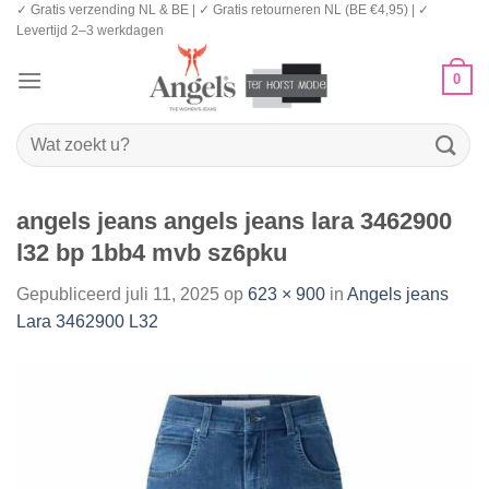
✓ Gratis verzending NL & BE | ✓ Gratis retourneren NL (BE €4,95) | ✓
Ga
Levertijd 2–3 werkdagen
naar
inhoud
0
Zoeken
naar:
angels jeans angels jeans lara 3462900
l32 bp 1bb4 mvb sz6pku
Gepubliceerd
juli 11, 2025
op
623 × 900
in
Angels jeans
Lara 3462900 L32