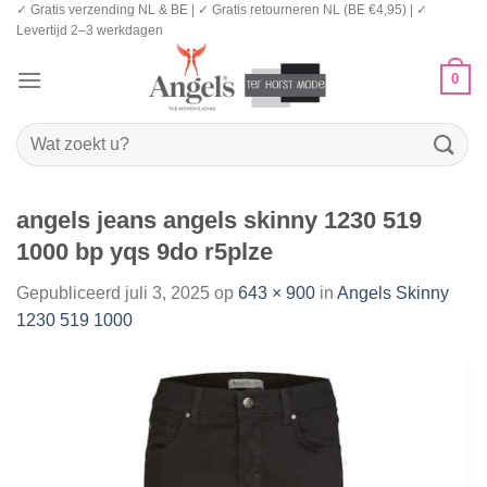
✓ Gratis verzending NL & BE | ✓ Gratis retourneren NL (BE €4,95) | ✓
Ga
Levertijd 2–3 werkdagen
naar
inhoud
0
Zoeken
naar:
angels jeans angels skinny 1230 519
1000 bp yqs 9do r5plze
Gepubliceerd
juli 3, 2025
op
643 × 900
in
Angels Skinny
1230 519 1000